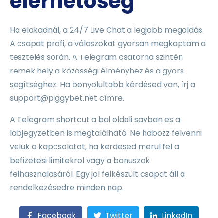
elerhetoseg
Ha elakadnál, a 24/7 Live Chat a legjobb megoldás.
A csapat profi, a válaszokat gyorsan megkaptam a
tesztelés során. A Telegram csatorna szintén
remek hely a közösségi élményhez és a gyors
segítséghez. Ha bonyolultabb kérdésed van, írj a
support@piggybet.net címre.
A Telegram shortcut a bal oldali savban es a
labjegyzetben is megtalálható. Ne habozz felvenni
velük a kapcsolatot, ha kerdesed merul fel a
befizetesi limitekrol vagy a bonuszok
felhasznalasáról. Egy jol felkészült csapat áll a
rendelkezésedre minden nap.
Facebook
Twitter
LinkedIn