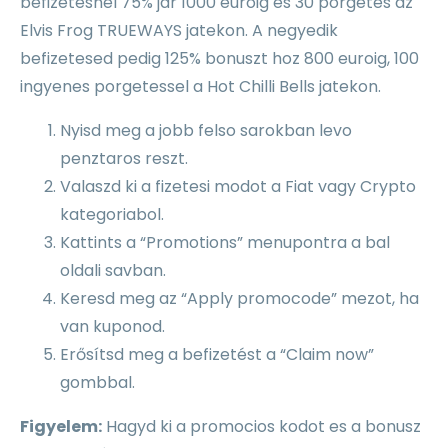
befizetesnel 75% jar 1000 euroig es 30 porgetes az
Elvis Frog TRUEWAYS jatekon. A negyedik
befizetesed pedig 125% bonuszt hoz 800 euroig, 100
ingyenes porgetessel a Hot Chilli Bells jatekon.
Nyisd meg a jobb felso sarokban levo
penztaros reszt.
Valaszd ki a fizetesi modot a Fiat vagy Crypto
kategoriabol.
Kattints a “Promotions” menupontra a bal
oldali savban.
Keresd meg az “Apply promocode” mezot, ha
van kuponod.
Erősítsd meg a befizetést a “Claim now”
gombbal.
Figyelem:
Hagyd ki a promocios kodot es a bonusz