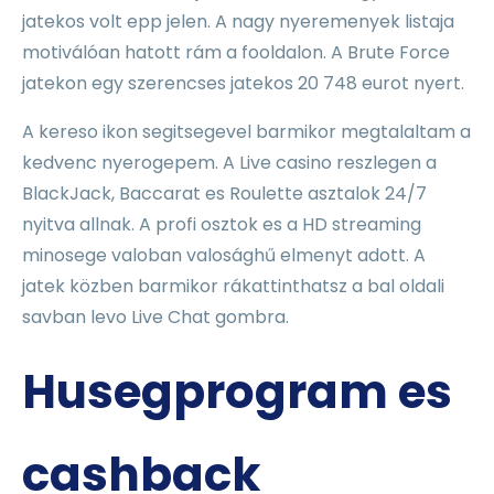
jatekos volt epp jelen. A nagy nyeremenyek listaja
motiválóan hatott rám a fooldalon. A Brute Force
jatekon egy szerencses jatekos 20 748 eurot nyert.
A kereso ikon segitsegevel barmikor megtalaltam a
kedvenc nyerogepem. A Live casino reszlegen a
BlackJack, Baccarat es Roulette asztalok 24/7
nyitva allnak. A profi osztok es a HD streaming
minosege valoban valosághű elmenyt adott. A
jatek közben barmikor rákattinthatsz a bal oldali
savban levo Live Chat gombra.
Husegprogram es
cashback