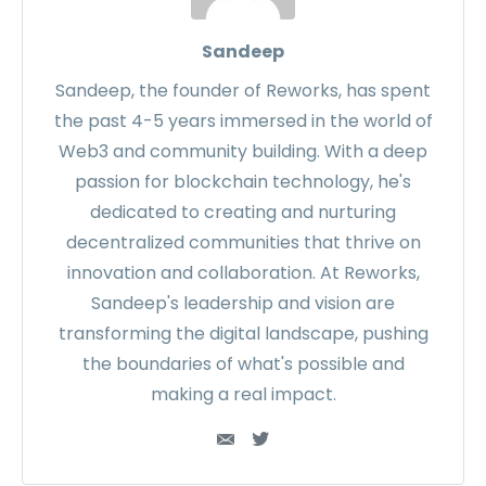
Sandeep
Sandeep, the founder of Reworks, has spent
the past 4-5 years immersed in the world of
Web3 and community building. With a deep
passion for blockchain technology, he's
dedicated to creating and nurturing
decentralized communities that thrive on
innovation and collaboration. At Reworks,
Sandeep's leadership and vision are
transforming the digital landscape, pushing
the boundaries of what's possible and
making a real impact.