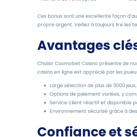
Ces bonus sont une excellente façon d’au
propre argent. Veillez à toujours lire le
Avantages clé
Choisir Cosmobet Casino présente de nomb
casino en ligne est apprécié par les joueur
Large sélection de plus de 3000 jeux,
Options de paiement variées, y com
Service client réactif et disponible p
Environnement sécurisé grâce à des
Confiance et s