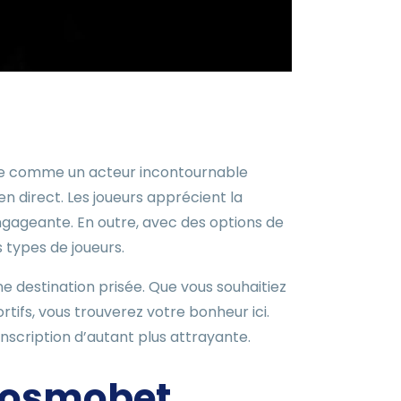
ose comme un acteur incontournable
en direct. Les joueurs apprécient la
engageante. En outre, avec des options de
 types de joueurs.
e destination prisée. Que vous souhaitiez
tifs, vous trouverez votre bonheur ici.
inscription d’autant plus attrayante.
Cosmobet