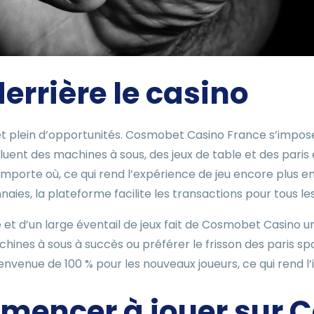
derrière le casino
 et plein d’opportunités. Cosmobet Casino France s’imp
cluent des machines à sous, des jeux de table et des paris 
n’importe où, ce qui rend l’expérience de jeu encore plus 
ies, la plateforme facilite les transactions pour tous les
 et d’un large éventail de jeux fait de Cosmobet Casino un
ines à sous à succès ou préférer le frisson des paris spor
nvenue de 100 % pour les nouveaux joueurs, ce qui rend l’
encer à jouer sur 