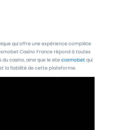
Pricing
Login
Get A Demo
mique qui offre une expérience complète
 Cosmobet Casino France répond à toutes
 du casino, ainsi que le site
cosmobet
qui
 la fiabilité de cette plateforme.