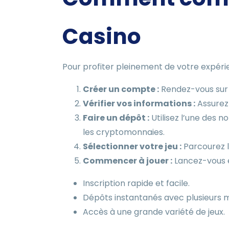
Casino
Pour profiter pleinement de votre expéri
Créer un compte :
Rendez-vous sur l
Vérifier vos informations :
Assurez-
Faire un dépôt :
Utilisez l’une des n
les cryptomonnaies.
Sélectionner votre jeu :
Parcourez la
Commencer à jouer :
Lancez-vous et
Inscription rapide et facile.
Dépôts instantanés avec plusieurs
Accès à une grande variété de jeux.