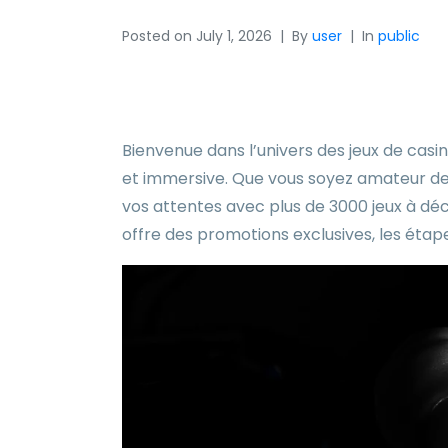
Posted on
July 1, 2026
By
user
In
public
Bienvenue dans l’univers des jeux de ca
et immersive. Que vous soyez amateur de 
vos attentes avec plus de 3000 jeux à décou
offre des promotions exclusives, les étap