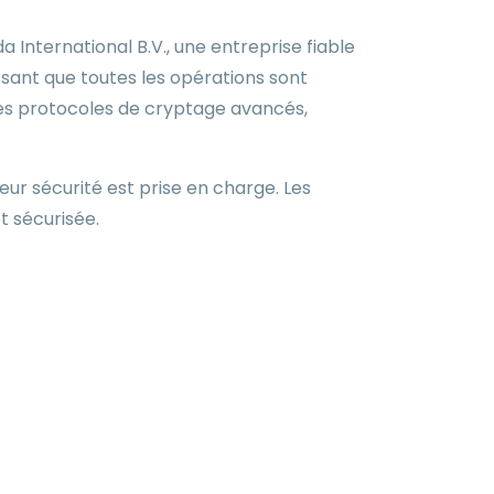
 International B.V., une entreprise fiable
issant que toutes les opérations sont
des protocoles de cryptage avancés,
leur sécurité est prise en charge. Les
t sécurisée.