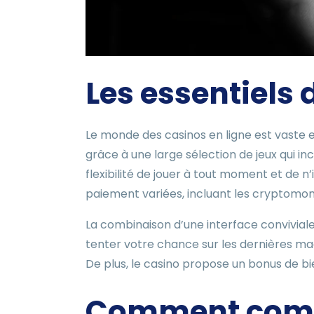
Les essentiels 
Le monde des casinos en ligne est vaste
grâce à une large sélection de jeux qui in
flexibilité de jouer à tout moment et de 
paiement variées, incluant les cryptomonna
La combinaison d’une interface conviviale
tenter votre chance sur les dernières mach
De plus, le casino propose un bonus de bie
Comment comm