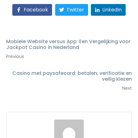
Facebook
Twitter
LinkedIn
Mobiele Website versus App: Een Vergelijking voor
Jackpot Casino in Nederland
Previous
Casino met paysafecard: betalen, verificatie en
veilig kiezen
Next