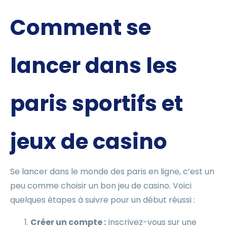
Comment se
lancer dans les
paris sportifs et
jeux de casino
Se lancer dans le monde des paris en ligne, c’est un
peu comme choisir un bon jeu de casino. Voici
quelques étapes à suivre pour un début réussi :
Créer un compte :
Inscrivez-vous sur une