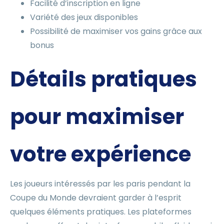
Facilité d’inscription en ligne
Variété des jeux disponibles
Possibilité de maximiser vos gains grâce aux
bonus
Détails pratiques
pour maximiser
votre expérience
Les joueurs intéressés par les paris pendant la
Coupe du Monde devraient garder à l’esprit
quelques éléments pratiques. Les plateformes