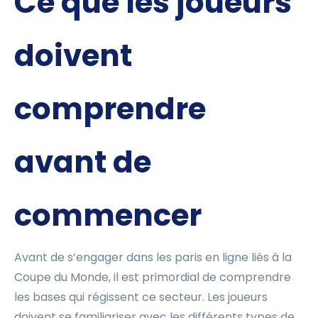
Ce que les joueurs
doivent
comprendre
avant de
commencer
Avant de s’engager dans les paris en ligne liés à la
Coupe du Monde, il est primordial de comprendre
les bases qui régissent ce secteur. Les joueurs
doivent se familiariser avec les différents types de