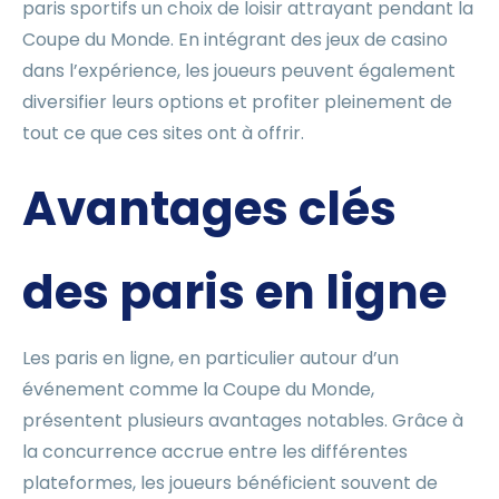
paris sportifs un choix de loisir attrayant pendant la
Coupe du Monde. En intégrant des jeux de casino
dans l’expérience, les joueurs peuvent également
diversifier leurs options et profiter pleinement de
tout ce que ces sites ont à offrir.
Avantages clés
des paris en ligne
Les paris en ligne, en particulier autour d’un
événement comme la Coupe du Monde,
présentent plusieurs avantages notables. Grâce à
la concurrence accrue entre les différentes
plateformes, les joueurs bénéficient souvent de