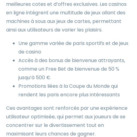
meilleures cotes et d’offres exclusives. Les casinos
en ligne intègrent une multitude de jeux allant des
machines à sous aux jeux de cartes, permettant
ainsi aux utilisateurs de varier les plaisirs.
Une gamme variée de paris sportifs et de jeux
de casino
Accès à des bonus de bienvenue attrayants,
comme un Free Bet de bienvenue de 50 %
jusqu’à 500 €
Promotions liées à la Coupe du Monde qui
rendent les paris encore plus intéressants
Ces avantages sont renforcés par une expérience
utilisateur optimisée, qui permet aux joueurs de se
concentrer sur le divertissement tout en
maximisant leurs chances de gagner.