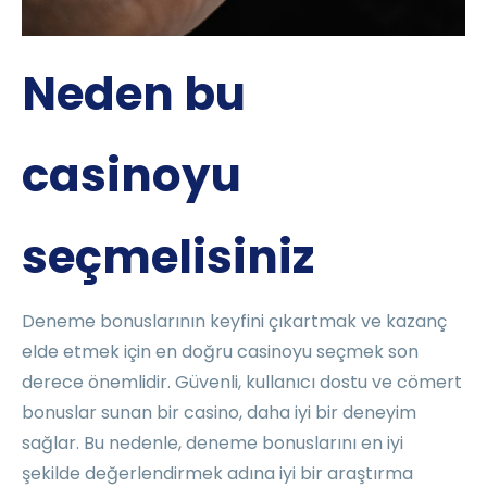
Neden bu
casinoyu
seçmelisiniz
Deneme bonuslarının keyfini çıkartmak ve kazanç
elde etmek için en doğru casinoyu seçmek son
derece önemlidir. Güvenli, kullanıcı dostu ve cömert
bonuslar sunan bir casino, daha iyi bir deneyim
sağlar. Bu nedenle, deneme bonuslarını en iyi
şekilde değerlendirmek adına iyi bir araştırma