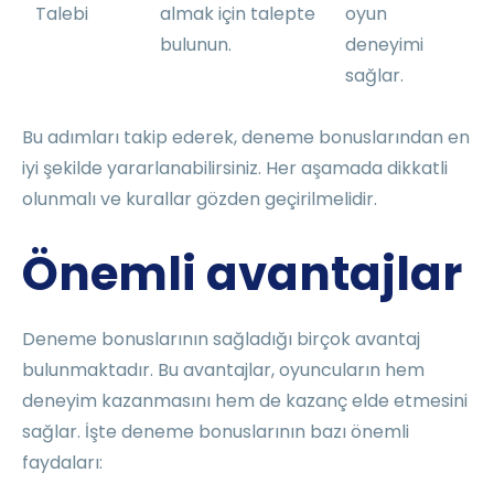
Talebi
almak için talepte
oyun
bulunun.
deneyimi
sağlar.
Bu adımları takip ederek, deneme bonuslarından en
iyi şekilde yararlanabilirsiniz. Her aşamada dikkatli
olunmalı ve kurallar gözden geçirilmelidir.
Önemli avantajlar
Deneme bonuslarının sağladığı birçok avantaj
bulunmaktadır. Bu avantajlar, oyuncuların hem
deneyim kazanmasını hem de kazanç elde etmesini
sağlar. İşte deneme bonuslarının bazı önemli
faydaları: