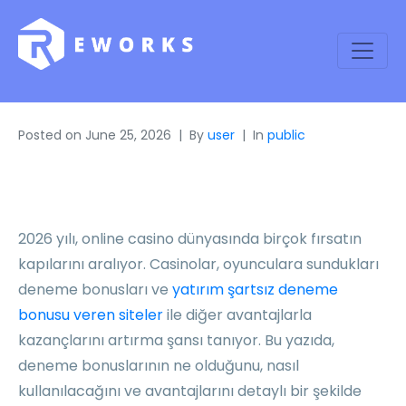
Posted on
June 25, 2026
By
user
In
public
2026 yılı, online casino dünyasında birçok fırsatın
kapılarını aralıyor. Casinolar, oyunculara sundukları
deneme bonusları ve
yatırım şartsız deneme
bonusu veren siteler
ile diğer avantajlarla
kazançlarını artırma şansı tanıyor. Bu yazıda,
deneme bonuslarının ne olduğunu, nasıl
kullanılacağını ve avantajlarını detaylı bir şekilde