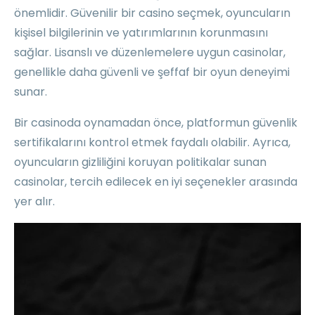
önemlidir. Güvenilir bir casino seçmek, oyuncuların
kişisel bilgilerinin ve yatırımlarının korunmasını
sağlar. Lisanslı ve düzenlemelere uygun casinolar,
genellikle daha güvenli ve şeffaf bir oyun deneyimi
sunar.
Bir casinoda oynamadan önce, platformun güvenlik
sertifikalarını kontrol etmek faydalı olabilir. Ayrıca,
oyuncuların gizliliğini koruyan politikalar sunan
casinolar, tercih edilecek en iyi seçenekler arasında
yer alır.