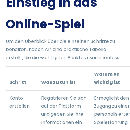
Einstieg in das
Online-Spiel
Um den Überblick über die einzelnen Schritte zu
behalten, haben wir eine praktische Tabelle
erstellt, die die wichtigsten Punkte zusammenfasst.
Warum es
Schritt
Was zu tun ist
wichtig ist
Konto
Registrieren Sie sich
Ermöglicht den
erstellen
auf der Plattform
Zugang zu einer
und geben Sie Ihre
personalisierte
Informationen ein.
Spielerfahrung.