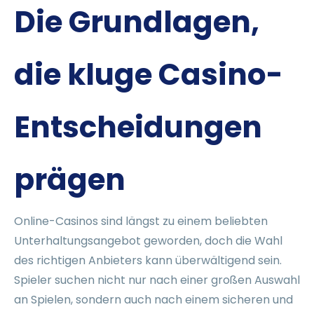
Die Grundlagen,
die kluge Casino-
Entscheidungen
prägen
Online-Casinos sind längst zu einem beliebten
Unterhaltungsangebot geworden, doch die Wahl
des richtigen Anbieters kann überwältigend sein.
Spieler suchen nicht nur nach einer großen Auswahl
an Spielen, sondern auch nach einem sicheren und