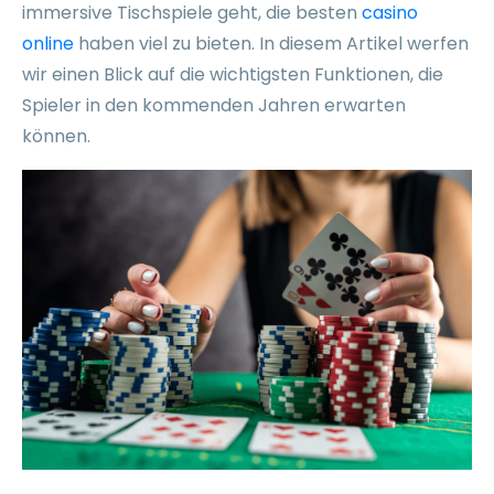
immersive Tischspiele geht, die besten
casino
online
haben viel zu bieten. In diesem Artikel werfen
wir einen Blick auf die wichtigsten Funktionen, die
Spieler in den kommenden Jahren erwarten
können.