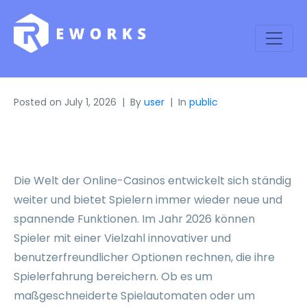
Posted on
July 1, 2026
By
user
In
public
Die Welt der Online-Casinos entwickelt sich ständig
weiter und bietet Spielern immer wieder neue und
spannende Funktionen. Im Jahr 2026 können
Spieler mit einer Vielzahl innovativer und
benutzerfreundlicher Optionen rechnen, die ihre
Spielerfahrung bereichern. Ob es um
maßgeschneiderte Spielautomaten oder um