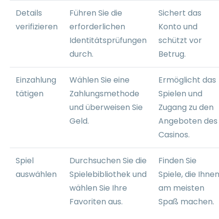
Details
Führen Sie die
Sichert das
verifizieren
erforderlichen
Konto und
Identitätsprüfungen
schützt vor
durch.
Betrug.
Einzahlung
Wählen Sie eine
Ermöglicht das
tätigen
Zahlungsmethode
Spielen und
und überweisen Sie
Zugang zu den
Geld.
Angeboten des
Casinos.
Spiel
Durchsuchen Sie die
Finden Sie
auswählen
Spielebibliothek und
Spiele, die Ihne
wählen Sie Ihre
am meisten
Favoriten aus.
Spaß machen.