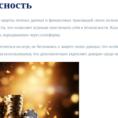
сность
ь защиты личных данных и финансовых транзакций своих поль
ти, что позволяет игрокам чувствовать себя в безопасности. Ка
 передаваемую через платформу.
точиться на игре, не беспокоясь о защите своих данных, что ос
я использования, что дополнительно укрепляет доверие среди и