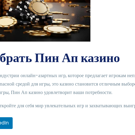
брать Пин Ап казино
дустрии онлайн-азартных игр, которое предлагает игрокам неп
сной средой для игры, это казино становится отличным выбором
игры, Пин Ап казино удовлетворит ваши потребности.
откройте для себя мир увлекательных игр и захватывающих выи
edIn