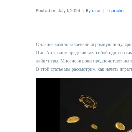
Posted on
July 1, 2026
By
user
In
public
Онлайн-казино завоевали огромную популярнос
Пин Ап казино представляет собой один из са
лайв-игры. Многие игроки предпочитают исп
В этой статье мы рассмотрим, как начать играт