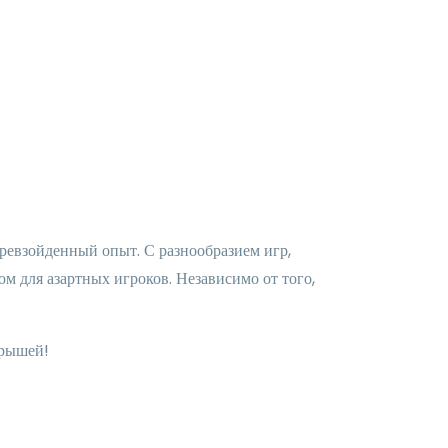
ревзойденный опыт. С разнообразием игр,
 для азартных игроков. Независимо от того,
грышей!