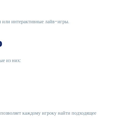
ры или интерактивные лайв-игры.
о
е из них:
 позволяет каждому игроку найти подходящее