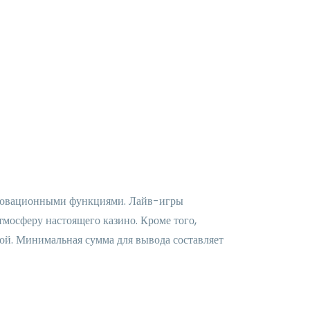
инновационными функциями. Лайв-игры
тмосферу настоящего казино. Кроме того,
ной. Минимальная сумма для вывода составляет