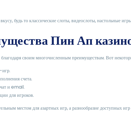
вкусу, будь то классические слоты, видеослоты, настольные иг
ущества Пин Ап казин
 благодаря своим многочисленным преимуществам. Вот некоторы
-игр.
полнения счета.
ат и email.
ции для игроков.
льным местом для азартных игр, а разнообразие доступных игр