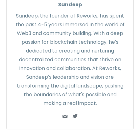
Sandeep
Sandeep, the founder of Reworks, has spent
the past 4-5 years immersed in the world of
Web3 and community building. With a deep
passion for blockchain technology, he's
dedicated to creating and nurturing
decentralized communities that thrive on
innovation and collaboration. At Reworks,
Sandeep's leadership and vision are
transforming the digital landscape, pushing
the boundaries of what's possible and
making a real impact.