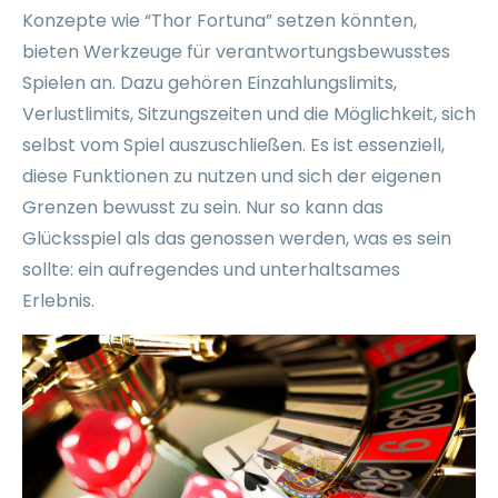
Konzepte wie “Thor Fortuna” setzen könnten,
bieten Werkzeuge für verantwortungsbewusstes
Spielen an. Dazu gehören Einzahlungslimits,
Verlustlimits, Sitzungszeiten und die Möglichkeit, sich
selbst vom Spiel auszuschließen. Es ist essenziell,
diese Funktionen zu nutzen und sich der eigenen
Grenzen bewusst zu sein. Nur so kann das
Glücksspiel als das genossen werden, was es sein
sollte: ein aufregendes und unterhaltsames
Erlebnis.