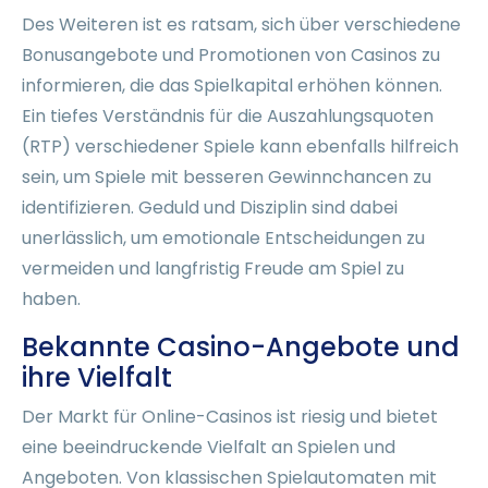
Des Weiteren ist es ratsam, sich über verschiedene
Bonusangebote und Promotionen von Casinos zu
informieren, die das Spielkapital erhöhen können.
Ein tiefes Verständnis für die Auszahlungsquoten
(RTP) verschiedener Spiele kann ebenfalls hilfreich
sein, um Spiele mit besseren Gewinnchancen zu
identifizieren. Geduld und Disziplin sind dabei
unerlässlich, um emotionale Entscheidungen zu
vermeiden und langfristig Freude am Spiel zu
haben.
Bekannte Casino-Angebote und
ihre Vielfalt
Der Markt für Online-Casinos ist riesig und bietet
eine beeindruckende Vielfalt an Spielen und
Angeboten. Von klassischen Spielautomaten mit