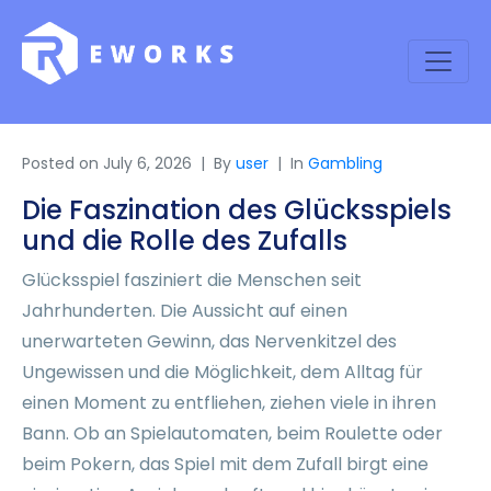
Posted on
July 6, 2026
By
user
In
Gambling
Die Faszination des Glücksspiels
und die Rolle des Zufalls
Glücksspiel fasziniert die Menschen seit
Jahrhunderten. Die Aussicht auf einen
unerwarteten Gewinn, das Nervenkitzel des
Ungewissen und die Möglichkeit, dem Alltag für
einen Moment zu entfliehen, ziehen viele in ihren
Bann. Ob an Spielautomaten, beim Roulette oder
beim Pokern, das Spiel mit dem Zufall birgt eine