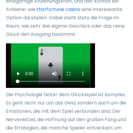
einzigartige Anziehungskraft, und hier könnte ein
Anbieter wie
thorfortune casino
eine interessante
Option darstellen. Dabei steht stets die Frage im
Raum, wie sehr das eigene Geschick oder das reine
Glück den Ausgang bestimmt.
Die Psychologie hinter dem Glücksspiel ist komplex.
Es geht nicht nur um das Geld, sondern auch um die
Emotionen, die mit dem Spiel verbunden sind. Der
Nervenkitzel, die Hoffnung auf den großen Fang und
die Strategien, die manche Spieler entwickeln, um