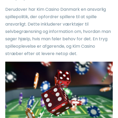
Derudover har Kim Casino Danmark en ansvarlig
spillepolitik, der opfordrer spillere til at spille
ansvarligt. Dette inkluderer værktøjer til
selvbegrænsning og information om, hvordan man
søger hjælp, hvis man føler behov for det. En tryg
spilleoplevelse er afgørende, og Kim Casino
stræber efter at levere netop det.