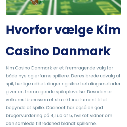
Hvorfor vælge Kim
Casino Danmark
Kim Casino Danmark er et fremragende valg for
både nye og erfarne spillere. Deres brede udvalg af
spil, hurtige udbetalinger og sikre betalingsmetoder
giver en fremragende spiloplevelse. Desuden er
velkomstbonussen et stærkt incitament til at
begynde at spille. Casinoet har også en god
brugervurdering på 4,1 ud af 5, hvilket vidner om
den samlede tilfredshed blandt spillerne.