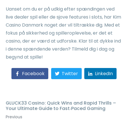
Uanset om du er på udkig efter spændingen ved
live dealer spil eller de sjove features i slots, har Kim
Casino Danmark noget der vil tiltrække dig. Med et
fokus på sikkerhed og spilleroplevelse, er det et
casino, der er værd at udforske. Klar til at dykke ind
i denne spændende verden? Tilmeld dig i dag og
begynd at spille!
Facebook
Twitter
LinkedIn
GLUCK33 Casino: Quick Wins and Rapid Thrills –
Your Ultimate Guide to Fast‑Paced Gaming
Previous