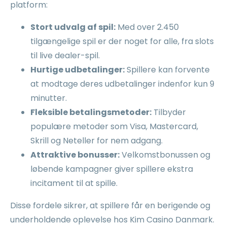
platform:
Stort udvalg af spil:
Med over 2.450
tilgængelige spil er der noget for alle, fra slots
til live dealer-spil.
Hurtige udbetalinger:
Spillere kan forvente
at modtage deres udbetalinger indenfor kun 9
minutter.
Fleksible betalingsmetoder:
Tilbyder
populære metoder som Visa, Mastercard,
Skrill og Neteller for nem adgang.
Attraktive bonusser:
Velkomstbonussen og
løbende kampagner giver spillere ekstra
incitament til at spille.
Disse fordele sikrer, at spillere får en berigende og
underholdende oplevelse hos Kim Casino Danmark.