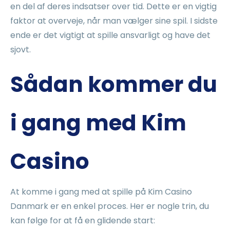
en del af deres indsatser over tid. Dette er en vigtig
faktor at overveje, når man vælger sine spil. I sidste
ende er det vigtigt at spille ansvarligt og have det
sjovt.
Sådan kommer du
i gang med Kim
Casino
At komme i gang med at spille på Kim Casino
Danmark er en enkel proces. Her er nogle trin, du
kan følge for at få en glidende start: