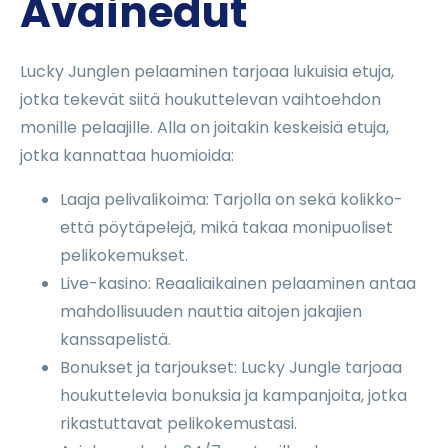
Avainedut
Lucky Junglen pelaaminen tarjoaa lukuisia etuja,
jotka tekevät siitä houkuttelevan vaihtoehdon
monille pelaajille. Alla on joitakin keskeisiä etuja,
jotka kannattaa huomioida:
Laaja pelivalikoima: Tarjolla on sekä kolikko-
että pöytäpelejä, mikä takaa monipuoliset
pelikokemukset.
Live-kasino: Reaaliaikainen pelaaminen antaa
mahdollisuuden nauttia aitojen jakajien
kanssapelistä.
Bonukset ja tarjoukset: Lucky Jungle tarjoaa
houkuttelevia bonuksia ja kampanjoita, jotka
rikastuttavat pelikokemustasi.