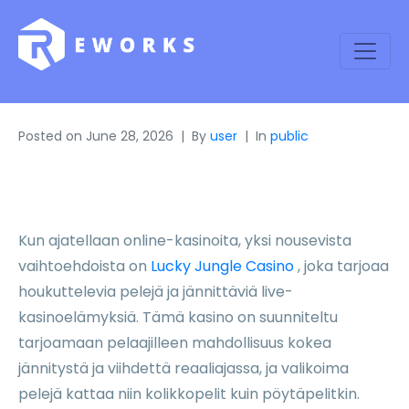
Posted on
June 28, 2026
By
user
In
public
Kun ajatellaan online-kasinoita, yksi nousevista
vaihtoehdoista on
Lucky Jungle Casino
, joka tarjoaa
houkuttelevia pelejä ja jännittäviä live-
kasinoelämyksiä. Tämä kasino on suunniteltu
tarjoamaan pelaajilleen mahdollisuus kokea
jännitystä ja viihdettä reaaliajassa, ja valikoima
pelejä kattaa niin kolikkopelit kuin pöytäpelitkin.