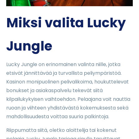
Miksi valita Lucky
Jungle
Lucky Jungle on erinomainen valinta niille, jotka
etsivät jännittävää ja turvallista peliympäristöä.
Kasinon monipuolinen pelivalikoima, houkuttelevat
bonukset ja asiakaspalvelu tekevät siitä
kilpailukykyisen vaihtoehdon. Pelaajana voit nauttia
ruoan ja viihteen yhdistävästä kokemuksesta sekä
mahdollisuudesta voittaa suuria palkintoja.
Riippumatta siitä, oletko aloittelija tai kokenut
pelaaja, Lucky Jungle tarjoaa sinulle tarvittavat