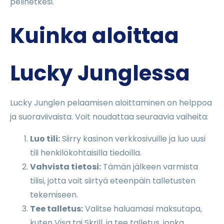
pelihetkesi.
Kuinka aloittaa
Lucky Junglessa
Lucky Junglen pelaamisen aloittaminen on helppoa
ja suoraviivaista. Voit noudattaa seuraavia vaiheita:
Luo tili:
Siirry kasinon verkkosivuille ja luo uusi
tili henkilökohtaisilla tiedoilla.
Vahvista tietosi:
Tämän jälkeen varmista
tilisi, jotta voit siirtyä eteenpäin talletusten
tekemiseen.
Tee talletus:
Valitse haluamasi maksutapa,
kuten Visa tai Skrill, ja tee talletus, jonka