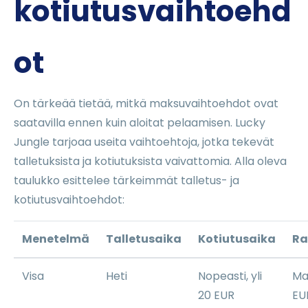
kotiutusvaihtoehd
ot
On tärkeää tietää, mitkä maksuvaihtoehdot ovat
saatavilla ennen kuin aloitat pelaamisen. Lucky
Jungle tarjoaa useita vaihtoehtoja, jotka tekevät
talletuksista ja kotiutuksista vaivattomia. Alla oleva
taulukko esittelee tärkeimmät talletus- ja
kotiutusvaihtoehdot:
Menetelmä
Talletusaika
Kotiutusaika
Ra
Visa
Heti
Nopeasti, yli
Ma
20 EUR
EU