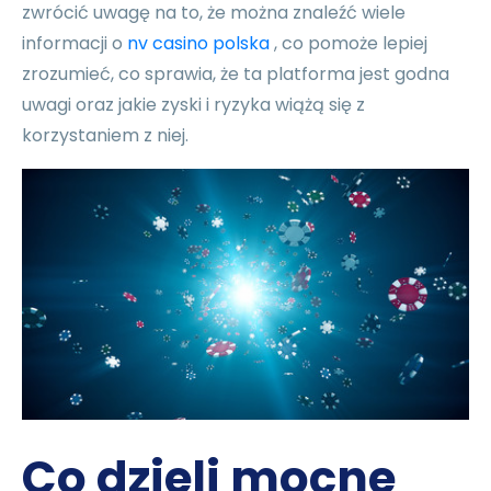
zwrócić uwagę na to, że można znaleźć wiele
informacji o
nv casino polska
, co pomoże lepiej
zrozumieć, co sprawia, że ta platforma jest godna
uwagi oraz jakie zyski i ryzyka wiążą się z
korzystaniem z niej.
Co dzieli mocne