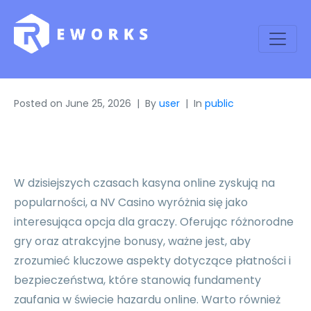
Posted on
June 25, 2026
By
user
In
public
W dzisiejszych czasach kasyna online zyskują na
popularności, a NV Casino wyróżnia się jako
interesująca opcja dla graczy. Oferując różnorodne
gry oraz atrakcyjne bonusy, ważne jest, aby
zrozumieć kluczowe aspekty dotyczące płatności i
bezpieczeństwa, które stanowią fundamenty
zaufania w świecie hazardu online. Warto również