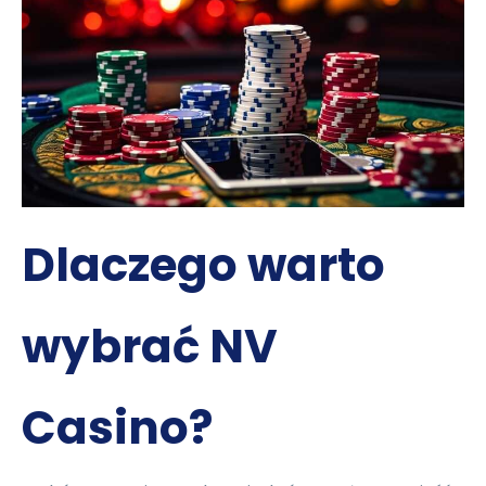
Dlaczego warto
wybrać NV
Casino?