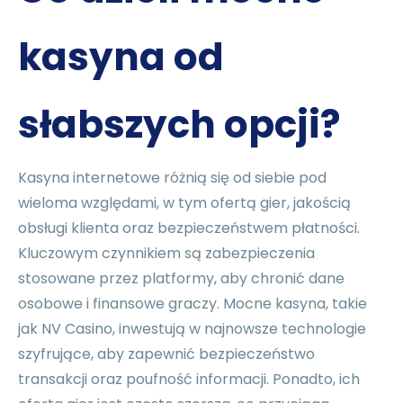
kasyna od
słabszych opcji?
Kasyna internetowe różnią się od siebie pod
wieloma względami, w tym ofertą gier, jakością
obsługi klienta oraz bezpieczeństwem płatności.
Kluczowym czynnikiem są zabezpieczenia
stosowane przez platformy, aby chronić dane
osobowe i finansowe graczy. Mocne kasyna, takie
jak NV Casino, inwestują w najnowsze technologie
szyfrujące, aby zapewnić bezpieczeństwo
transakcji oraz poufność informacji. Ponadto, ich