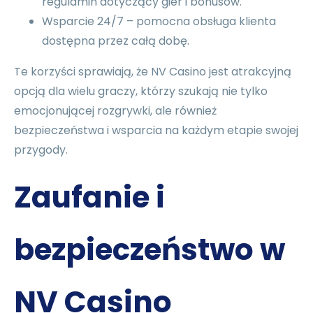
regulamin dotyczący gier i bonusów.
Wsparcie 24/7 – pomocna obsługa klienta
dostępna przez całą dobę.
Te korzyści sprawiają, że NV Casino jest atrakcyjną
opcją dla wielu graczy, którzy szukają nie tylko
emocjonującej rozgrywki, ale również
bezpieczeństwa i wsparcia na każdym etapie swojej
przygody.
Zaufanie i
bezpieczeństwo w
NV Casino