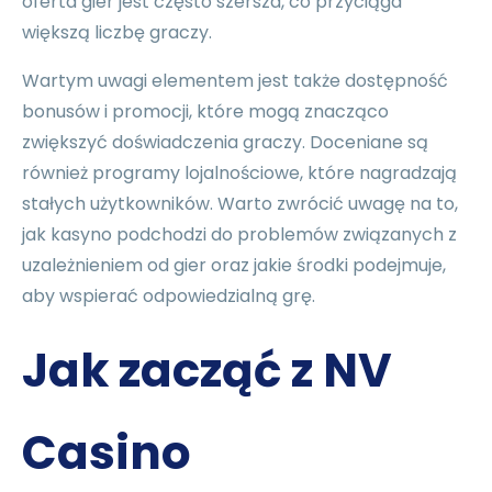
oferta gier jest często szersza, co przyciąga
większą liczbę graczy.
Wartym uwagi elementem jest także dostępność
bonusów i promocji, które mogą znacząco
zwiększyć doświadczenia graczy. Doceniane są
również programy lojalnościowe, które nagradzają
stałych użytkowników. Warto zwrócić uwagę na to,
jak kasyno podchodzi do problemów związanych z
uzależnieniem od gier oraz jakie środki podejmuje,
aby wspierać odpowiedzialną grę.
Jak zacząć z NV
Casino