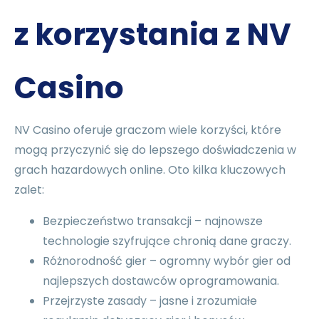
z korzystania z NV
Casino
NV Casino oferuje graczom wiele korzyści, które
mogą przyczynić się do lepszego doświadczenia w
grach hazardowych online. Oto kilka kluczowych
zalet:
Bezpieczeństwo transakcji – najnowsze
technologie szyfrujące chronią dane graczy.
Różnorodność gier – ogromny wybór gier od
najlepszych dostawców oprogramowania.
Przejrzyste zasady – jasne i zrozumiałe