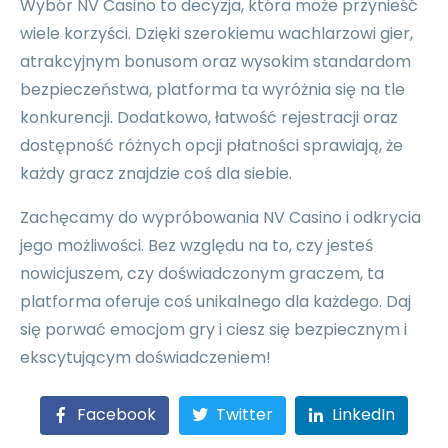
Wybór NV Casino to decyzja, która może przynieść
wiele korzyści. Dzięki szerokiemu wachlarzowi gier,
atrakcyjnym bonusom oraz wysokim standardom
bezpieczeństwa, platforma ta wyróżnia się na tle
konkurencji. Dodatkowo, łatwość rejestracji oraz
dostępność różnych opcji płatności sprawiają, że
każdy gracz znajdzie coś dla siebie.
Zachęcamy do wypróbowania NV Casino i odkrycia
jego możliwości. Bez względu na to, czy jesteś
nowicjuszem, czy doświadczonym graczem, ta
platforma oferuje coś unikalnego dla każdego. Daj
się porwać emocjom gry i ciesz się bezpiecznym i
ekscytującym doświadczeniem!
Facebook
Twitter
LinkedIn