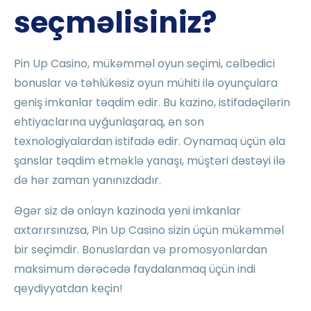
seçməlisiniz?
Pin Up Casino, mükəmməl oyun seçimi, cəlbedici
bonuslar və təhlükəsiz oyun mühiti ilə oyunçulara
geniş imkanlar təqdim edir. Bu kazino, istifadəçilərin
ehtiyaclarına uyğunlaşaraq, ən son
texnologiyalardan istifadə edir. Oynamaq üçün əla
şanslar təqdim etməklə yanaşı, müştəri dəstəyi ilə
də hər zaman yanınızdadır.
Əgər siz də onlayn kazinoda yeni imkanlar
axtarırsınızsa, Pin Up Casino sizin üçün mükəmməl
bir seçimdir. Bonuslardan və promosyonlardan
maksimum dərəcədə faydalanmaq üçün indi
qeydiyyatdan keçin!