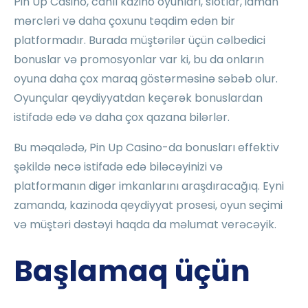
Pin Up Casino, canlı kazino oyunları, slotlar, idman
mərcləri və daha çoxunu təqdim edən bir
platformadır. Burada müştərilər üçün cəlbedici
bonuslar və promosyonlar var ki, bu da onların
oyuna daha çox maraq göstərməsinə səbəb olur.
Oyunçular qeydiyyatdan keçərək bonuslardan
istifadə edə və daha çox qazana bilərlər.
Bu məqalədə, Pin Up Casino-da bonusları effektiv
şəkildə necə istifadə edə biləcəyinizi və
platformanın digər imkanlarını araşdıracağıq. Eyni
zamanda, kazinoda qeydiyyat prosesi, oyun seçimi
və müştəri dəstəyi haqda da məlumat verəcəyik.
Başlamaq üçün