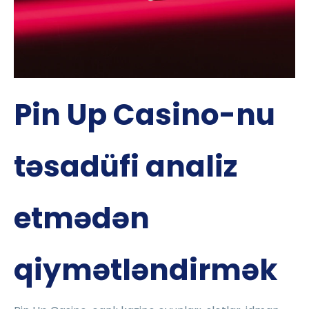
Pin Up Casino-nu
təsadüfi analiz
etmədən
qiymətləndirmək