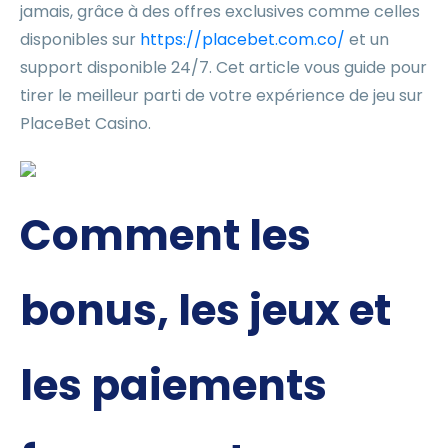
jamais, grâce à des offres exclusives comme celles
disponibles sur
https://placebet.com.co/
et un
support disponible 24/7. Cet article vous guide pour
tirer le meilleur parti de votre expérience de jeu sur
PlaceBet Casino.
Comment les
bonus, les jeux et
les paiements