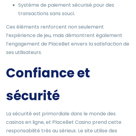
Système de paiement sécurisé pour des
transactions sans souci.
Ces éléments renforcent non seulement
l’expérience de jeu, mais démontrent également
l’engagement de PlaceBet envers la satisfaction de
ses utilisateurs.
Confiance et
sécurité
La sécurité est primordiale dans le monde des
casinos en ligne, et PlaceBet Casino prend cette
responsabilité très au sérieux. Le site utilise des