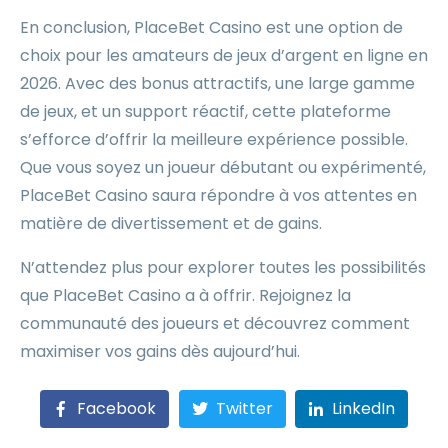
En conclusion, PlaceBet Casino est une option de
choix pour les amateurs de jeux d’argent en ligne en
2026. Avec des bonus attractifs, une large gamme
de jeux, et un support réactif, cette plateforme
s’efforce d’offrir la meilleure expérience possible.
Que vous soyez un joueur débutant ou expérimenté,
PlaceBet Casino saura répondre à vos attentes en
matière de divertissement et de gains.
N’attendez plus pour explorer toutes les possibilités
que PlaceBet Casino a à offrir. Rejoignez la
communauté des joueurs et découvrez comment
maximiser vos gains dès aujourd’hui.
Facebook
Twitter
LinkedIn