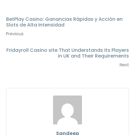
BetPlay Casino: Ganancias Rápidas y Acción en
Slots de Alta Intensidad
Previous
Fridayroll Casino site That Understands Its Players
in UK and Their Requirements
Next
Sandeep