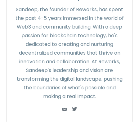
Sandeep, the founder of Reworks, has spent
the past 4-5 years immersed in the world of
Web3 and community building. With a deep
passion for blockchain technology, he's
dedicated to creating and nurturing
decentralized communities that thrive on
innovation and collaboration. At Reworks,
Sandeep's leadership and vision are
transforming the digital landscape, pushing
the boundaries of what's possible and
making a real impact.