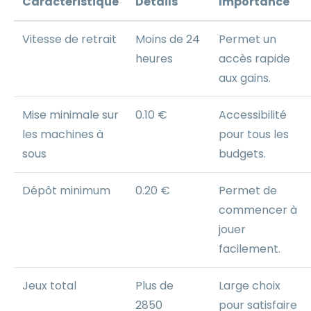
Caractéristique
Détails
Importance
Vitesse de retrait
Moins de 24
Permet un
heures
accès rapide
aux gains.
Mise minimale sur
0.10 €
Accessibilité
les machines à
pour tous les
sous
budgets.
Dépôt minimum
0.20 €
Permet de
commencer à
jouer
facilement.
Jeux total
Plus de
Large choix
2850
pour satisfaire