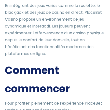
En intégrant des jeux variés comme la roulette, le
blackjack et des jeux de casino en direct, PlaceBet
Casino propose un environnement de jeu
dynamique et interactif. Les joueurs peuvent
expérimenter l’effervescence d’un casino physique
depuis le confort de leur domicile, tout en
bénéficiant des fonctionnalités modernes des
plateformes en ligne.
Comment
commencer
Pour profiter pleinement de l’expérience PlaceBet