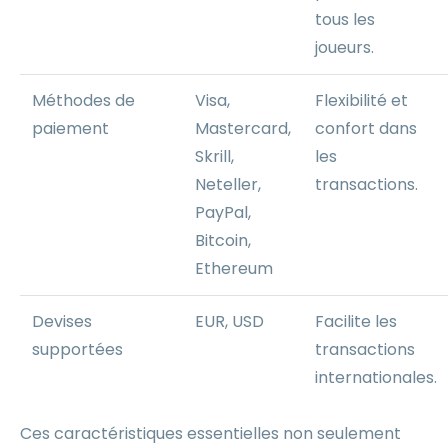
tous les
joueurs.
Méthodes de
Visa,
Flexibilité et
paiement
Mastercard,
confort dans
Skrill,
les
Neteller,
transactions.
PayPal,
Bitcoin,
Ethereum
Devises
EUR, USD
Facilite les
supportées
transactions
internationales.
Ces caractéristiques essentielles non seulement