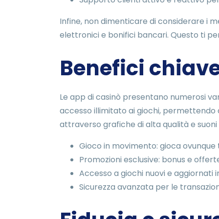
Infine, non dimenticare di considerare i me
elettronici e bonifici bancari. Questo ti 
Benefici chiave
Le app di casinò presentano numerosi vant
accesso illimitato ai giochi, permettendo 
attraverso grafiche di alta qualità e suon
Gioco in movimento: gioca ovunque t
Promozioni esclusive: bonus e offerte
Accesso a giochi nuovi e aggiornati 
Sicurezza avanzata per le transazioni