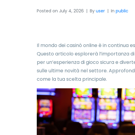
Posted on
July 4, 2026
By
user
In
public
Il mondo dei casinò online è in continua e
Questo articolo esplorerà l’importanza di 
per un’esperienza di gioco sicura e diver
sulle ultime novità nel settore. Approfondi
come la tua scelta principale.