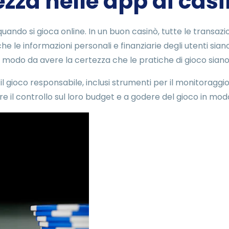
ezza nelle app di cas
i quando si gioca online. In un buon casinò, tutte le transaz
he le informazioni personali e finanziarie degli utenti sia
 modo da avere la certezza che le pratiche di gioco siano 
 il gioco responsabile, inclusi strumenti per il monitoraggio
re il controllo sul loro budget e a godere del gioco in mod