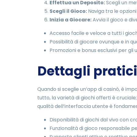
Effettua un Deposito:
Scegli un met
Scegli il Gioco:
Naviga tra le opzioni 
Inizia a Giocare:
Avvia il gioco e div
Accesso facile e veloce a tutti i gioch
Possibilità di giocare ovunque e in q
Promozioni e bonus esclusivi per gli u
Dettagli pratic
Quando si sceglie un’app di casinò, è impo
tutto, la varietà di giochi offerti è crucial
qualità dell’interfaccia utente è fondamen
Disponibilità di giochi dal vivo con cro
Funzionalità di gioco responsabile pe
Supporto clienti attivo e reattivo pe