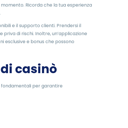
iasi momento. Ricorda che la tua esperienza
.
li e il supporto clienti. Prendersi il
riva di rischi. Inoltre, un’applicazione
ioni esclusive e bonus che possono
 di casinò
i fondamentali per garantire
.