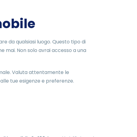
mobile
re da qualsiasi luogo. Questo tipo di
che mai. Non solo avrai accesso a una
timale. Valuta attentamente le
a alle tue esigenze e preferenze.