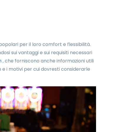
Pricing
Login
Get A Demo
olari per il loro comfort e flessibilità.
osi sui vantaggi e sui requisiti necessari
m
, che forniscono anche informazioni utili
 e i motivi per cui dovresti considerarle