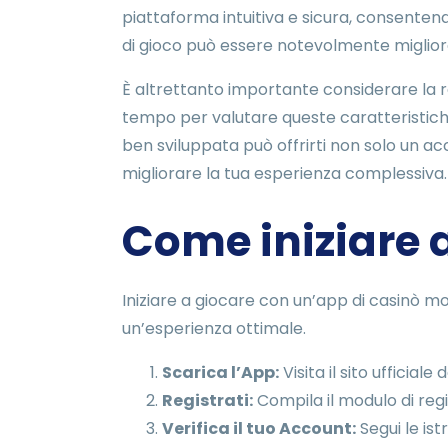
piattaforma intuitiva e sicura, consentend
di gioco può essere notevolmente migliora
È altrettanto importante considerare la rep
tempo per valutare queste caratteristiche 
ben sviluppata può offrirti non solo un ac
migliorare la tua esperienza complessiva.
Come iniziare 
Iniziare a giocare con un’app di casinò m
un’esperienza ottimale.
Scarica l’App:
Visita il sito ufficiale
Registrati:
Compila il modulo di regi
Verifica il tuo Account:
Segui le ist