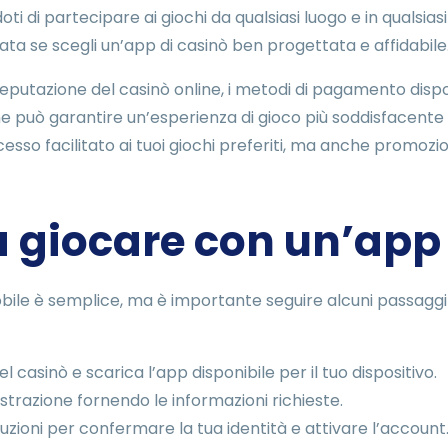
oti di partecipare ai giochi da qualsiasi luogo e in quals
ta se scegli un’app di casinò ben progettata e affidabile
utazione del casinò online, i metodi di pagamento disponibi
può garantire un’esperienza di gioco più soddisfacente e p
cesso facilitato ai tuoi giochi preferiti, ma anche promoz
a giocare con un’app
obile è semplice, ma è importante seguire alcuni passagg
 del casinò e scarica l’app disponibile per il tuo dispositivo.
strazione fornendo le informazioni richieste.
ruzioni per confermare la tua identità e attivare l’account