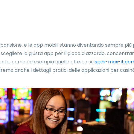
How It Works
Swag Catalogue
Features
spansione, e le app mobili stanno diventando sempre più pop
scegliere la giusta app per il gioco d’azzardo, concentrand
tente, come ad esempio quelle offerte su
spini-max-it.co
remo anche i dettagli pratici delle applicazioni per casinò