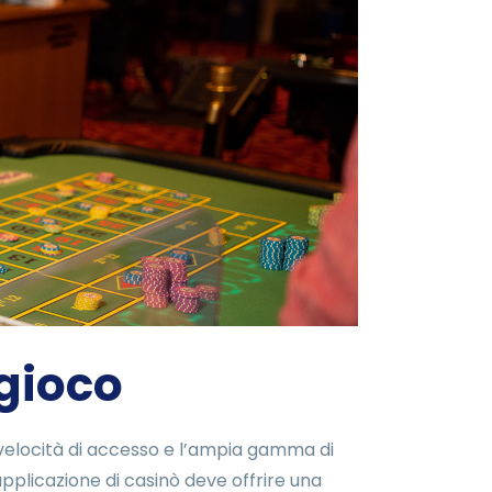
 gioco
 velocità di accesso e l’ampia gamma di
applicazione di casinò deve offrire una