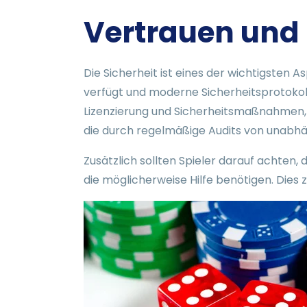
Vertrauen und 
Die Sicherheit ist eines der wichtigsten A
verfügt und moderne Sicherheitsprotokoll
Lizenzierung und Sicherheitsmaßnahmen, um
die durch regelmäßige Audits von unabhä
Zusätzlich sollten Spieler darauf achten,
die möglicherweise Hilfe benötigen. Dies 