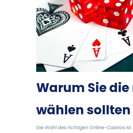
Warum Sie die 
wählen sollten
Die Wahl des richtigen Online-Casinos ist 