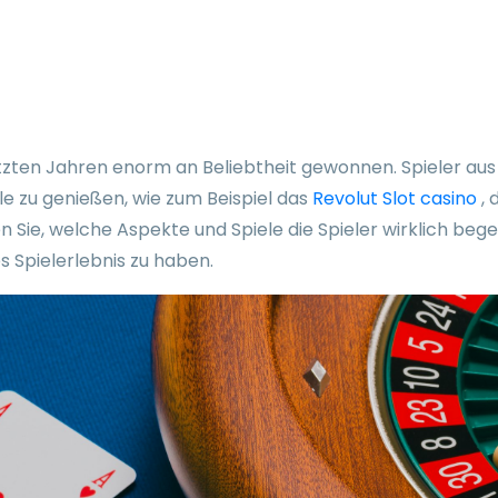
How It Works
Swag Catalogue
Features
letzten Jahren enorm an Beliebtheit gewonnen. Spieler a
le zu genießen, wie zum Beispiel das
Revolut Slot casino
, 
n Sie, welche Aspekte und Spiele die Spieler wirklich bege
s Spielerlebnis zu haben.