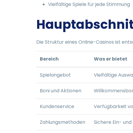
Vielfältige Spiele für jede Stimmung
Hauptabschnit
Die Struktur eines Online-Casinos ist entsc
Bereich
Was er bietet
Spielangebot
Vielfältige Ausw
Boni und Aktionen
Willkommensboni
Kundenservice
Verfügbarkeit vo
Zahlungsmethoden
Sichere Ein- un