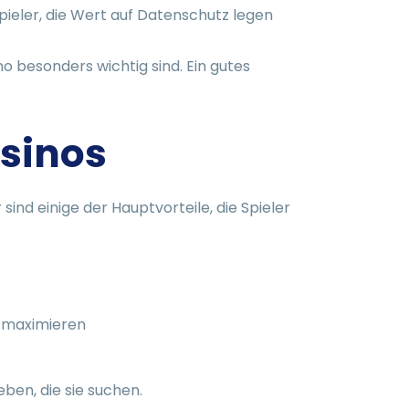
pieler, die Wert auf Datenschutz legen
o besonders wichtig sind. Ein gutes
asinos
sind einige der Hauptvorteile, die Spieler
u maximieren
eben, die sie suchen.