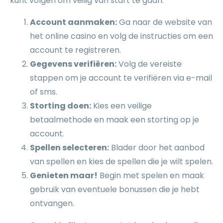
kunt volgen om veilig van start te gaan:
Account aanmaken:
Ga naar de website van
het online casino en volg de instructies om een
account te registreren.
Gegevens verifiëren:
Volg de vereiste
stappen om je account te verifiëren via e-mail
of sms.
Storting doen:
Kies een veilige
betaalmethode en maak een storting op je
account.
Spellen selecteren:
Blader door het aanbod
van spellen en kies de spellen die je wilt spelen.
Genieten maar!
Begin met spelen en maak
gebruik van eventuele bonussen die je hebt
ontvangen.