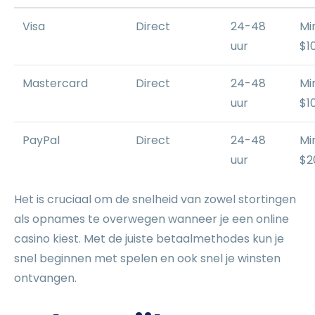
Visa
Direct
24-48
Mi
uur
$1
Mastercard
Direct
24-48
Mi
uur
$1
PayPal
Direct
24-48
Mi
uur
$2
Het is cruciaal om de snelheid van zowel stortingen
als opnames te overwegen wanneer je een online
casino kiest. Met de juiste betaalmethodes kun je
snel beginnen met spelen en ook snel je winsten
ontvangen.