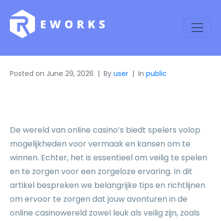
Posted on
June 29, 2026
By
user
In
public
De wereld van online casino’s biedt spelers volop
mogelijkheden voor vermaak en kansen om te
winnen. Echter, het is essentieel om veilig te spelen
en te zorgen voor een zorgeloze ervaring. In dit
artikel bespreken we belangrijke tips en richtlijnen
om ervoor te zorgen dat jouw avonturen in de
online casinowereld zowel leuk als veilig zijn, zoals