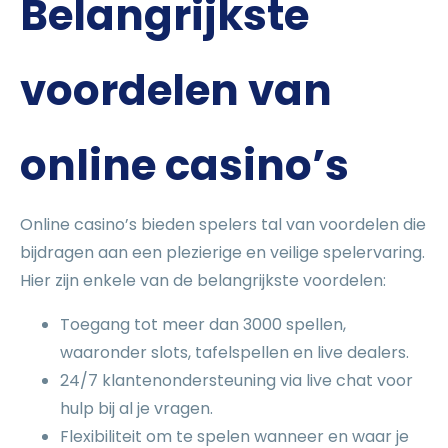
Belangrijkste
voordelen van
online casino’s
Online casino’s bieden spelers tal van voordelen die
bijdragen aan een plezierige en veilige spelervaring.
Hier zijn enkele van de belangrijkste voordelen:
Toegang tot meer dan 3000 spellen,
waaronder slots, tafelspellen en live dealers.
24/7 klantenondersteuning via live chat voor
hulp bij al je vragen.
Flexibiliteit om te spelen wanneer en waar je