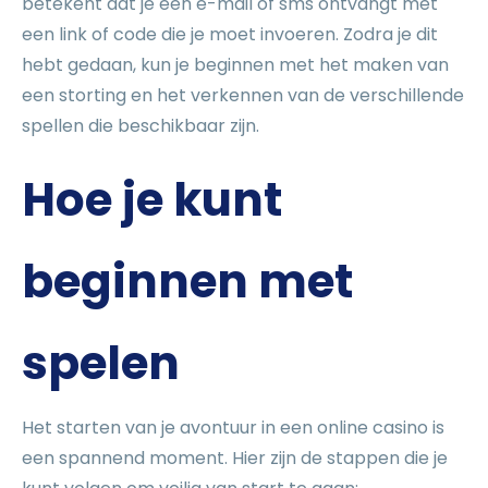
betekent dat je een e-mail of sms ontvangt met
een link of code die je moet invoeren. Zodra je dit
hebt gedaan, kun je beginnen met het maken van
een storting en het verkennen van de verschillende
spellen die beschikbaar zijn.
Hoe je kunt
beginnen met
spelen
Het starten van je avontuur in een online casino is
een spannend moment. Hier zijn de stappen die je