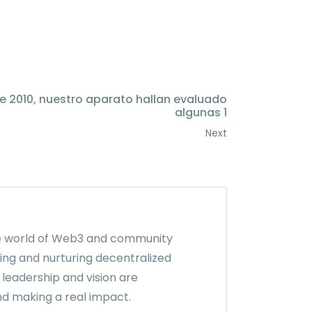
2010, nuestro aparato hallan evaluado
algunas 1
Next
he world of Web3 and community
ting and nurturing decentralized
leadership and vision are
nd making a real impact.