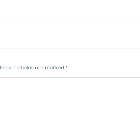
Required fields are marked
*