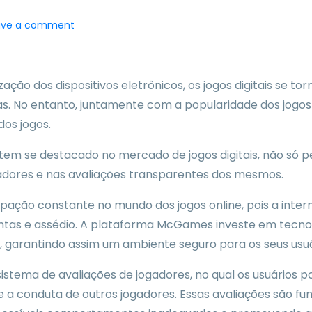
ave a comment
How It Works
Swag Catalogue
Features
ação dos dispositivos eletrônicos, os jogos digitais se
s. No entanto, juntamente com a popularidade dos jogos
dos jogos.
m se destacado no mercado de jogos digitais, não só pe
dores e nas avaliações transparentes dos mesmos.
ação constante no mundo dos jogos online, pois a inte
contas e assédio. A plataforma McGames investe em tecn
, garantindo assim um ambiente seguro para os seus usuá
istema de avaliações de jogadores, no qual os usuários 
o e a conduta de outros jogadores. Essas avaliações são 