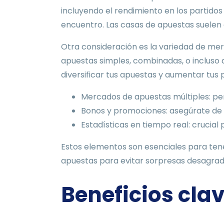
incluyendo el rendimiento en los partidos 
encuentro. Las casas de apuestas suelen 
Otra consideración es la variedad de mer
apuestas simples, combinadas, o incluso 
diversificar tus apuestas y aumentar tus p
Mercados de apuestas múltiples: per
Bonos y promociones: asegúrate de 
Estadísticas en tiempo real: crucial
Estos elementos son esenciales para tener
apuestas para evitar sorpresas desagrad
Beneficios clav