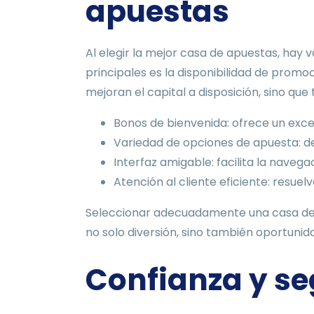
apuestas
Al elegir la mejor casa de apuestas, hay
principales es la disponibilidad de promo
mejoran el capital a disposición, sino qu
Bonos de bienvenida: ofrece un exc
Variedad de opciones de apuesta: de
Interfaz amigable: facilita la navega
Atención al cliente eficiente: resue
Seleccionar adecuadamente una casa de a
no solo diversión, sino también oportunid
Confianza y se