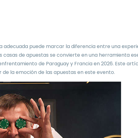
How It Works
Swag Catalogue
Features
casa adecuada puede marcar la diferencia entre una expe
ores casas de apuestas se convierte en una herramienta e
enfrentamiento de Paraguay y Francia en 2026. Este artí
r de la emoción de las apuestas en este evento.