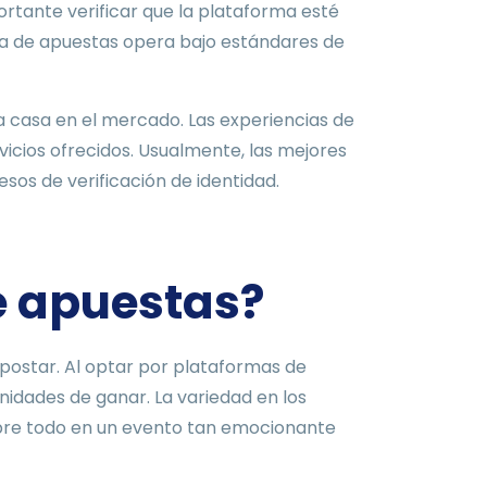
ortante verificar que la plataforma esté
sa de apuestas opera bajo estándares de
a casa en el mercado. Las experiencias de
vicios ofrecidos. Usualmente, las mejores
os de verificación de identidad.
e apuestas?
postar. Al optar por plataformas de
nidades de ganar. La variedad en los
bre todo en un evento tan emocionante