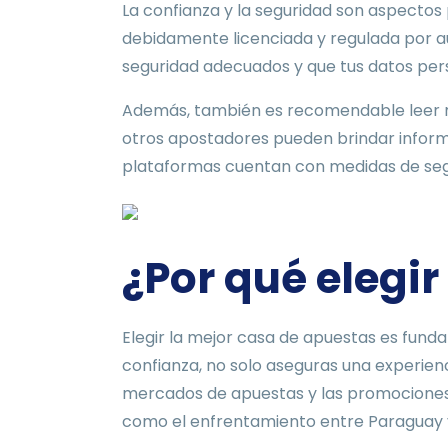
La confianza y la seguridad son aspectos 
debidamente licenciada y regulada por a
seguridad adecuados y que tus datos pers
Además, también es recomendable leer res
otros apostadores pueden brindar informac
plataformas cuentan con medidas de segu
¿Por qué elegi
Elegir la mejor casa de apuestas es fund
confianza, no solo aseguras una experien
mercados de apuestas y las promociones
como el enfrentamiento entre Paraguay y