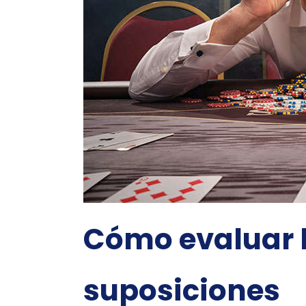
Cómo evaluar l
suposiciones