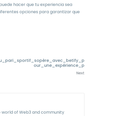
 puede hacer que tu experiencia sea
iferentes opciones para garantizar que
u_pari_sportif_sopère_avec_betify_p
our_une_expérience_p
Next
he world of Web3 and community