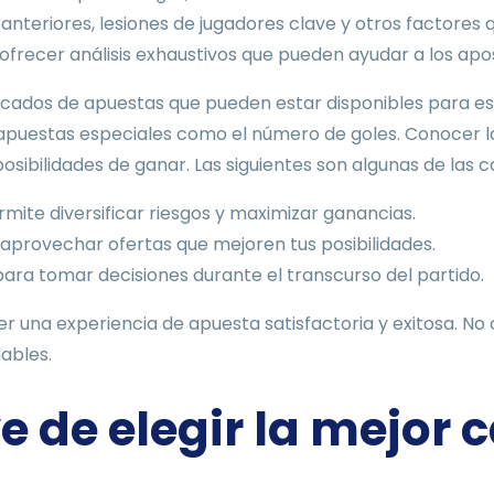
anteriores, lesiones de jugadores clave y otros factores q
ofrecer análisis exhaustivos que pueden ayudar a los ap
cados de apuestas que pueden estar disponibles para est
apuestas especiales como el número de goles. Conocer las
osibilidades de ganar. Las siguientes son algunas de las 
mite diversificar riesgos y maximizar ganancias.
aprovechar ofertas que mejoren tus posibilidades.
 para tomar decisiones durante el transcurso del partido.
 una experiencia de apuesta satisfactoria y exitosa. No o
ables.
e de elegir la mejor 