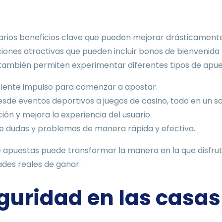
 varios beneficios clave que pueden mejorar drásticamente
ciones atractivas que pueden incluir bonos de bienvenida 
e también permiten experimentar diferentes tipos de apuest
elente impulso para comenzar a apostar.
sde eventos deportivos a juegos de casino, todo en un sol
ción y mejora la experiencia del usuario.
lve dudas y problemas de manera rápida y efectiva.
puestas puede transformar la manera en la que disfruta
ades reales de ganar.
guridad en las casa