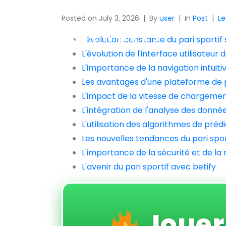
Posted on
July 3, 2026
By
user
In
Post
L
Lévolution constante du pari sportif
L'évolution de l'interface utilisateur 
L'importance de la navigation intuiti
Les avantages d'une plateforme de p
L'impact de la vitesse de chargeme
L'intégration de l'analyse des donnée
L'utilisation des algorithmes de préd
Les nouvelles tendances du pari sport
L'importance de la sécurité et de la
L'avenir du pari sportif avec betify
Joue