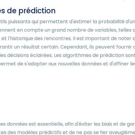
es de prédiction
tils puissants qui permettent d'estimer la probabilité d'u
rennent en compte un grand nombre de variables, telles q
et l'historique des rencontres. Il est important de noter
garantir un résultat certain. Cependant, ils peuvent fourni
 des décisions éclairées. Les algorithmes de prédiction 
permet de s'adapter aux nouvelles données et d'affiner le
données est essentielle, afin d'éviter les biais et de gara
s des modèles prédictifs et de ne pas se fier aveuglémen