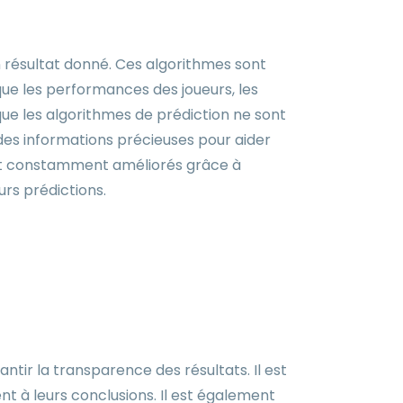
n résultat donné. Ces algorithmes sont
ue les performances des joueurs, les
 que les algorithmes de prédiction ne sont
r des informations précieuses pour aider
sont constamment améliorés grâce à
urs prédictions.
ntir la transparence des résultats. Il est
t à leurs conclusions. Il est également