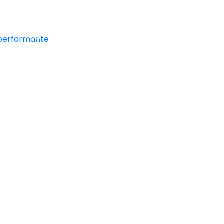
Pricing
Login
Get A Demo
t performante