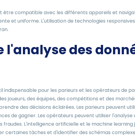
tre compatible avec les différents appareils et navigateu
ente et uniforme. L'utilisation de technologies responsive
ran.
e l'analyse des donné
 indispensable pour les parieurs et les opérateurs de par
s joueurs, des équipes, des compétitions et des marchés, i
prendre des décisions éclairées. Les parieurs peuvent util
nces de gagner. Les opérateurs peuvent utiliser l'analyse
s fraudes. L'intelligence artificielle et le machine learning
r certaines tâches et d'identifier des schémas complexe