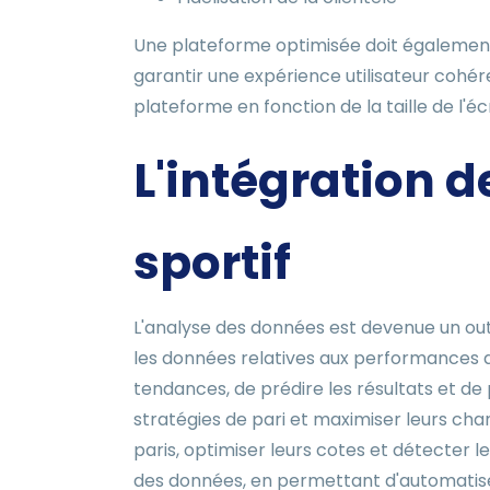
Une plateforme optimisée doit également ê
garantir une expérience utilisateur cohér
plateforme en fonction de la taille de l'éc
L'intégration d
sportif
L'analyse des données est devenue un outil
les données relatives aux performances de
tendances, de prédire les résultats et de 
stratégies de pari et maximiser leurs cha
paris, optimiser leurs cotes et détecter le
des données, en permettant d'automatise