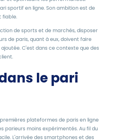
i sportif en ligne. Son ambition est de
 fiable.
lection de sports et de marchés, disposer
urs de paris, quant à eux, doivent faire
 ajoutée. C'est dans ce contexte que des
lient.
 dans le pari
Les premières plateformes de paris en ligne
es parieurs moins expérimentés. Au fil du
facile. L'arrivée des smartphones et des