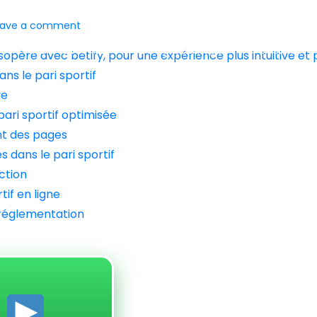
eave a comment
How It Works
Swag Catalogue
Features
 sopère avec betify, pour une expérience plus intuitive e
dans le pari sportif
ve
ari sportif optimisée
nt des pages
s dans le pari sportif
iction
if en ligne
 réglementation
r