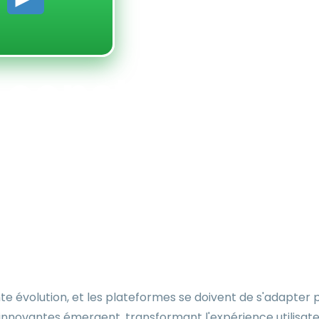
 constante du 
père avec betif
 plus intuitive
te
ante évolution, et les plateformes se doivent de s'adapter
 innovantes émergent, transformant l'expérience utilisat