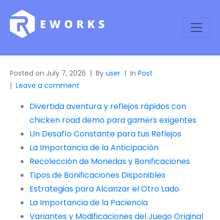
Posted on
July 7, 2026
By
user
In
Post
Leave a comment
Divertida aventura y reflejos rápidos con
chicken road demo para gamers exigentes
Un Desafío Constante para tus Reflejos
La Importancia de la Anticipación
Recolección de Monedas y Bonificaciones
Tipos de Bonificaciones Disponibles
Estrategias para Alcanzar el Otro Lado
La Importancia de la Paciencia
Variantes y Modificaciones del Juego Original