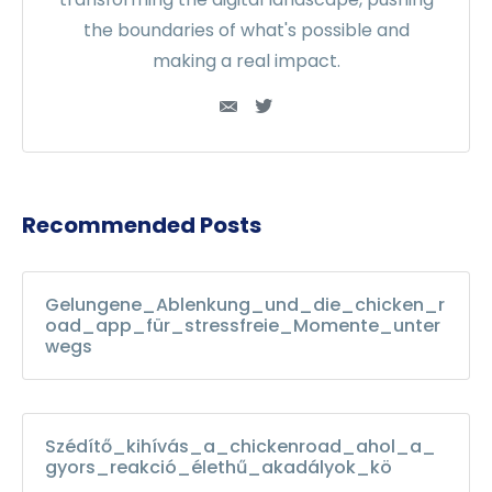
the boundaries of what's possible and
making a real impact.
Recommended Posts
Gelungene_Ablenkung_und_die_chicken_r
oad_app_für_stressfreie_Momente_unter
wegs
Szédítő_kihívás_a_chickenroad_ahol_a_
gyors_reakció_élethű_akadályok_kö