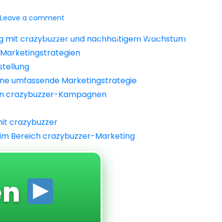
Leave a comment
How It Works
Swag Catalogue
Features
ing mit crazybuzzer und nachhaltigem Wachstum
 Marketingstrategien
stellung
eine umfassende Marketingstrategie
von crazybuzzer-Kampagnen
it crazybuzzer
 im Bereich crazybuzzer-Marketing
en