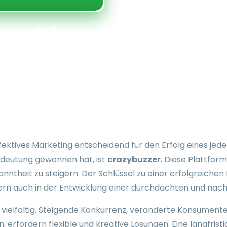
he Strategien f
 mit crazybuzz
igem Wachstu
effektives Marketing entscheidend für den Erfolg eines je
Bedeutung gewonnen hat, ist
crazybuzzer
. Diese Plattfor
theit zu steigern. Der Schlüssel zu einer erfolgreichen 
ndern auch in der Entwicklung einer durchdachten und na
vielfältig. Steigende Konkurrenz, veränderte Konsumente
 erfordern flexible und kreative Lösungen. Eine langfris