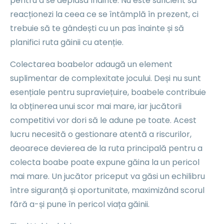
pentru a se deplasa înainte. Nu este suficient să
reacționezi la ceea ce se întâmplă în prezent, ci
trebuie să te gândești cu un pas înainte și să
planifici ruta găinii cu atenție.
Colectarea boabelor adaugă un element
suplimentar de complexitate jocului. Deși nu sunt
esențiale pentru supraviețuire, boabele contribuie
la obținerea unui scor mai mare, iar jucătorii
competitivi vor dori să le adune pe toate. Acest
lucru necesită o gestionare atentă a riscurilor,
deoarece devierea de la ruta principală pentru a
colecta boabe poate expune găina la un pericol
mai mare. Un jucător priceput va găsi un echilibru
între siguranță și oportunitate, maximizând scorul
fără a-și pune în pericol viața găinii.