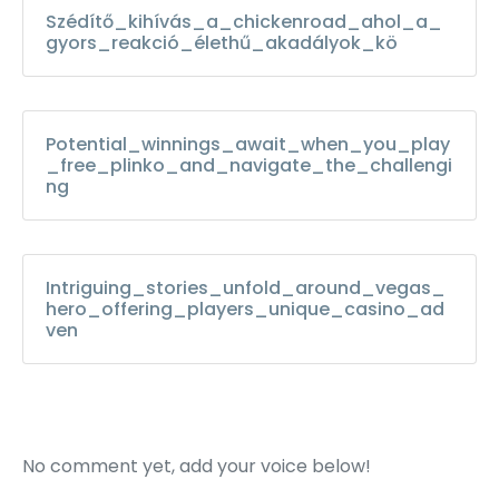
Szédítő_kihívás_a_chickenroad_ahol_a_
gyors_reakció_élethű_akadályok_kö
Potential_winnings_await_when_you_play
_free_plinko_and_navigate_the_challengi
ng
Intriguing_stories_unfold_around_vegas_
hero_offering_players_unique_casino_ad
ven
No comment yet, add your voice below!