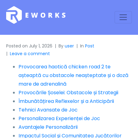
Posted on
July 1, 2026
By
user
In
Post
Leave a comment
Provocarea haotică chicken road 2 te
așteaptă cu obstacole neașteptate și o doză
mare de adrenalină
Provocările Șoselei: Obstacole și Strategii
Îmbunătățirea Reflexelor și a Anticipării
Tehnici Avansate de Joc
Personalizarea Experienței de Joc
Avantajele Personalizării
Impactul Social și Comunitatea Jucătorilor