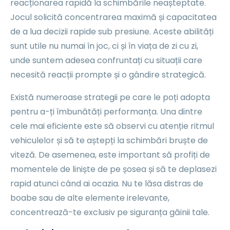
reacționarea rapidă la schimbările neașteptate.
Jocul solicită concentrarea maximă și capacitatea
de a lua decizii rapide sub presiune. Aceste abilități
sunt utile nu numai în joc, ci și în viața de zi cu zi,
unde suntem adesea confruntați cu situații care
necesită reacții prompte și o gândire strategică.
Există numeroase strategii pe care le poți adopta
pentru a-ți îmbunătăți performanța. Una dintre
cele mai eficiente este să observi cu atenție ritmul
vehiculelor și să te aștepți la schimbări bruște de
viteză. De asemenea, este important să profiți de
momentele de liniște de pe șosea și să te deplasezi
rapid atunci când ai ocazia. Nu te lăsa distras de
boabe sau de alte elemente irelevante,
concentrează-te exclusiv pe siguranța găinii tale.