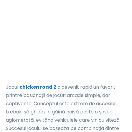
neașteptate
și o doză
mare de
adrenalină
Jocul
chicken road 2
a devenit rapid un favorit
printre pasionații de jocuri arcade simple, dar
captivante. Conceptul este extrem de accesibil:
trebuie să ghidezi o găină naivă peste o șosea
aglomerată, evitând vehiculele care vin cu viteză.
Succesul jocului se bazează pe combinația dintre