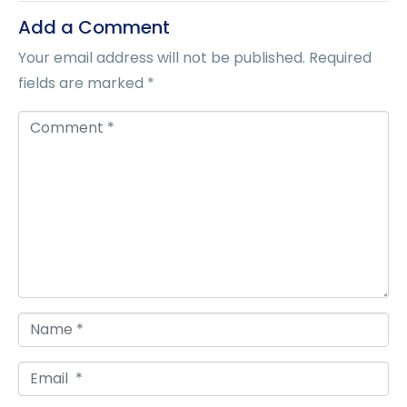
Add a Comment
Your email address will not be published.
Required
fields are marked
*
C
o
m
m
e
n
t
*
N
a
E
m
m
e