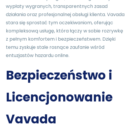
wypłaty wygranych, transparentnych zasad
działania oraz profesjonalnej obsługi klienta. Vavada
stara się sprostać tym oczekiwaniom, oferując
kompleksową usługę, która łączy w sobie rozrywkę
z pełnym komfortem i bezpieczeństwem. Dzięki
temu zyskuje stale rosnące zaufanie wśród
entuzjastów hazardu online.
Bezpieczeństwo i
Licencjonowanie
Vavada