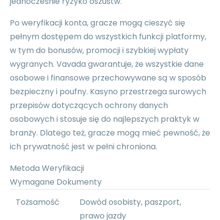
jednocześnie ryzyko oszustw.
Po weryfikacji konta, gracze mogą cieszyć się
pełnym dostępem do wszystkich funkcji platformy,
w tym do bonusów, promocji i szybkiej wypłaty
wygranych. Vavada gwarantuje, że wszystkie dane
osobowe i finansowe przechowywane są w sposób
bezpieczny i poufny. Kasyno przestrzega surowych
przepisów dotyczących ochrony danych
osobowych i stosuje się do najlepszych praktyk w
branży. Dlatego też, gracze mogą mieć pewność, że
ich prywatność jest w pełni chroniona.
Metoda Weryfikacji
Wymagane Dokumenty
Tożsamość
Dowód osobisty, paszport,
prawo jazdy