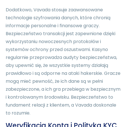
Dodatkowo, Vavada stosuje zaawansowane
technologie szyfrowania danych, które chronią
informacje personalne i finansowe graczy.
Bezpieczeństwo transakcji jest zapewnione dzięki
wykorzystaniu nowoczesnych protokołów i
systemów ochrony przed oszustwami. Kasyno
regularnie przeprowadza audyty bezpieczeństwa,
aby upewnić się, że wszystkie systemy działają
prawidłowo i są odporne na ataki hakerskie. Gracze
mogą mieć pewność, że ich dane są w pełni
zabezpieczone, a ich gra przebiega w bezpiecznym
i kontrolowanym środowisku. Bezpieczeństwo to
fundament relacji z klientem, a Vavada doskonale
to rozumie.
Weryfikacja Konta i Polityka KYC