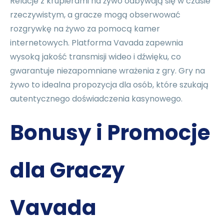
Relacje z krupierami na żywo odbywają się w czasie
rzeczywistym, a gracze mogą obserwować
rozgrywkę na żywo za pomocą kamer
internetowych. Platforma Vavada zapewnia
wysoką jakość transmisji wideo i dźwięku, co
gwarantuje niezapomniane wrażenia z gry. Gry na
żywo to idealna propozycja dla osób, które szukają
autentycznego doświadczenia kasynowego.
Bonusy i Promocje
dla Graczy
Vavada