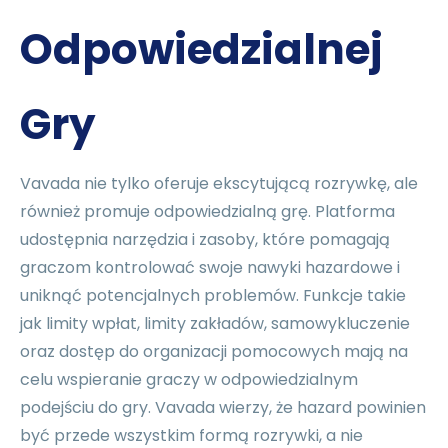
Odpowiedzialnej
Gry
Vavada nie tylko oferuje ekscytującą rozrywkę, ale
również promuje odpowiedzialną grę. Platforma
udostępnia narzędzia i zasoby, które pomagają
graczom kontrolować swoje nawyki hazardowe i
uniknąć potencjalnych problemów. Funkcje takie
jak limity wpłat, limity zakładów, samowykluczenie
oraz dostęp do organizacji pomocowych mają na
celu wspieranie graczy w odpowiedzialnym
podejściu do gry. Vavada wierzy, że hazard powinien
być przede wszystkim formą rozrywki, a nie