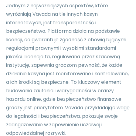
Jednym z najważniejszych aspektów, które
wyróżniają Vavada na tle innych kasyn
internetowych, jest transparentność i
bezpieczeństwo. Platforma działa na podstawie
licencji, co gwarantuje zgodność z obowiązującymi
regulacjami prawnymi i wysokimi standardami
jakości. Licencja ta, regulowana przez szacowną
instytucję, zapewnia graczom pewność, że każde
działanie kasyna jest monitorowane i kontrolowane,
a ich środki są bezpieczne. To kluczowy element
budowania zaufania i wiarygodności w branży
hazardu online, gdzie bezpieczeństwo finansowe
graczy jest priorytetem. Vavada przykładając wagę
do legalności i bezpieczeństwa, pokazuje swoje
zaangażowanie w zapewnienie uczciwej i
odpowiedzialnej rozrywki.