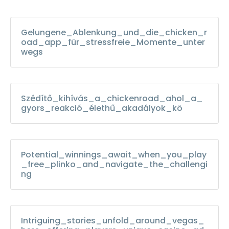
Gelungene_Ablenkung_und_die_chicken_r
oad_app_für_stressfreie_Momente_unter
wegs
Szédítő_kihívás_a_chickenroad_ahol_a_
gyors_reakció_élethű_akadályok_kö
Potential_winnings_await_when_you_play
_free_plinko_and_navigate_the_challengi
ng
Intriguing_stories_unfold_around_vegas_